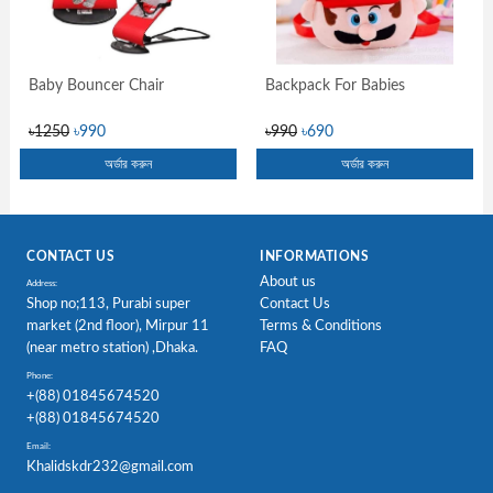
Baby Bouncer Chair
Backpack For Babies
৳1250
৳990
৳990
৳690
অর্ডার করুন
অর্ডার করুন
CONTACT US
INFORMATIONS
About us
Address:
Shop no;113, Purabi super
Contact Us
market (2nd floor), Mirpur 11
Terms & Conditions
(near metro station) ,Dhaka.
FAQ
Phone:
+(88) 01845674520
+(88) 01845674520
Email:
Khalidskdr232@gmail.com